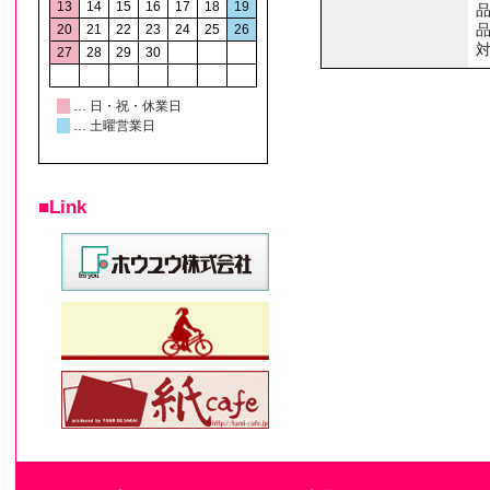
13
14
15
16
17
18
19
20
21
22
23
24
25
26
27
28
29
30
… 日・祝・休業日
… 土曜営業日
■Link